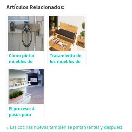
Artículos Relacionados:
Cómo pintar
Tratamiento de
muebles de
los muebles de
metal de exterior
jardín
con aspecto forja
El proceso: 4
pasos para
pintar los
muebles de tu
«
Las cocinas nuevas también se pintan (antes y después)