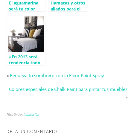
El aguamarina
Hamacas y otros
será tu color
aliados para el
preferido en
mes de agosto
Marzo
«En 2013 será
tendencia todo
lo que se pueda
hacer uno
«
Renueva tu sombrero con la Fleur Paint Spray
mismo y
reutilizar lo que
Colores especiales de Chalk Paint para pintar tus muebles
ya tenemos».
»
Filed Under:
Inspiración
DEJA UN COMENTARIO