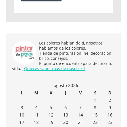
Los colores hablan de ti, nosotros
hablamos de los colores.
Tienda de pinturas online, decoración,
brico, consejos.
El punto de encuentro para decorar tu
vida.
¿Quieres saber más de nosotros?
agosto 2026
L
M
X
J
V
S
D
1
2
3
4
5
6
7
8
9
10
11
12
13
14
15
16
17
18
19
20
21
22
23