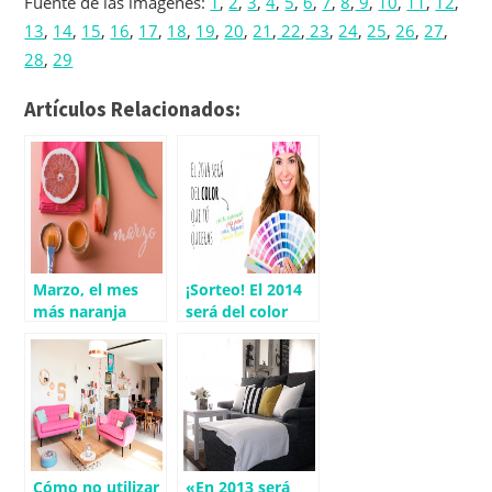
Fuente de las imágenes:
1
,
2
,
3
,
4
,
5
,
6
,
7
,
8
,
9
,
10
,
11
,
12
,
13
,
14
,
15
,
16
,
17
,
18
,
19
,
20
,
21
,
22
,
23
,
24
,
25
,
26
,
27
,
28
,
29
Artículos Relacionados:
Marzo, el mes
¡Sorteo! El 2014
más naranja
será del color
que tú quieras
Cómo no utilizar
«En 2013 será