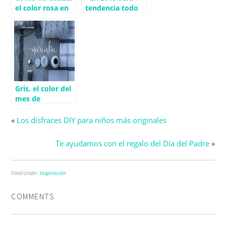
el color rosa en
tendencia todo
decoración
lo que se pueda
hacer uno
mismo y
reutilizar lo que
ya tenemos».
Gris, el color del
mes de
Noviembre
«
Los disfraces DIY para niños más originales
Te ayudamos con el regalo del Día del Padre
»
Filed Under:
Inspiración
COMMENTS