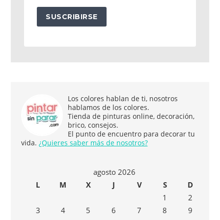
SUSCRIBIRSE
Los colores hablan de ti, nosotros
hablamos de los colores.
Tienda de pinturas online, decoración,
brico, consejos.
El punto de encuentro para decorar tu
vida.
¿Quieres saber más de nosotros?
agosto 2026
L
M
X
J
V
S
D
1
2
3
4
5
6
7
8
9