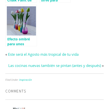
Chalk Paint de
sirve para
Fleur para
pintarlo todo
decoración
Efecto ombré
para unos
jarrones con
chalk paint spray
«
Este será el Agosto más tropical de tu vida
Las cocinas nuevas también se pintan (antes y después)
»
Filed Under:
Inspiración
COMMENTS