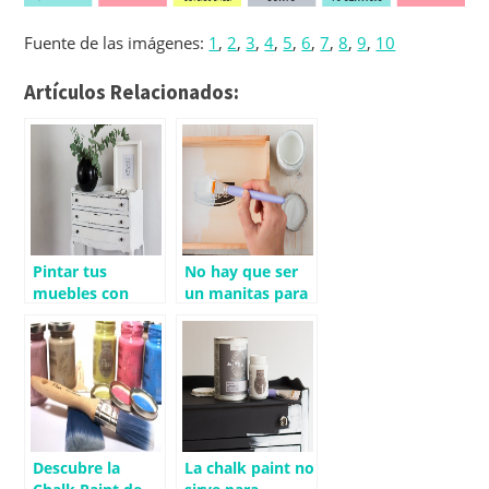
Fuente de las imágenes:
1
,
2
,
3
,
4
,
5
,
6
,
7
,
8
,
9
,
10
Artículos Relacionados:
Pintar tus
No hay que ser
muebles con
un manitas para
chalk paint –
pintar con Chalk
Renovamos una
Paint
mesita
Descubre la
La chalk paint no