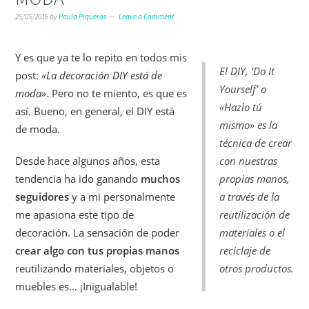
25/05/2016
by
Paula Piqueras
Leave a Comment
Y es que ya te lo repito en todos mis
El DIY, ‘Do It
post:
«La decoración DIY está de
Yourself’ o
moda»
. Pero no te miento, es que es
«Hazlo tú
así. Bueno, en general, el DIY está
mismo» es la
de moda.
técnica de crear
Desde hace algunos años, esta
con nuestras
tendencia ha ido ganando
muchos
propias manos,
seguidores
y a mi personalmente
a través de la
me apasiona este tipo de
reutilización de
decoración. La sensación de poder
materiales o el
crear algo con tus propias manos
reciclaje de
reutilizando materiales, objetos o
otros productos.
muebles es… ¡Inigualable!