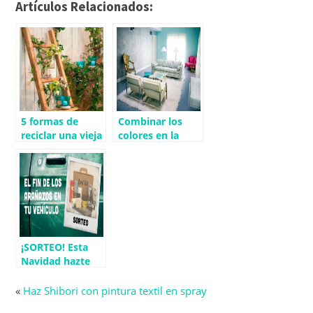
Artículos Relacionados:
5 formas de
Combinar los
reciclar una vieja
colores en la
escalera en tu
decoración
decoración
¡SORTEO! Esta
Navidad hazte
con tu BotiKit
gratis
«
Haz Shibori con pintura textil en spray