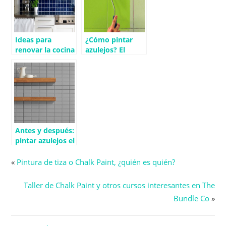
Ideas para
¿Cómo pintar
renovar la cocina
azulejos? El
(sin obras)
experto
responde
Antes y después:
pintar azulejos el
baño con
esmalte
«
Pintura de tiza o Chalk Paint, ¿quién es quién?
Taller de Chalk Paint y otros cursos interesantes en The
Bundle Co
»