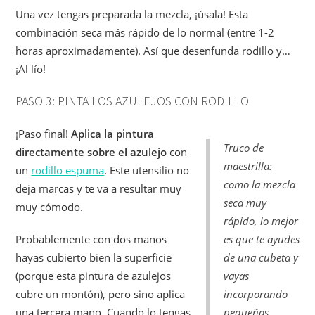
Una vez tengas preparada la mezcla, ¡úsala! Esta
combinación seca más rápido de lo normal (entre 1-2
horas aproximadamente). Así que desenfunda rodillo y…
¡Al lío!
PASO 3: PINTA LOS AZULEJOS CON RODILLO
¡Paso final!
Aplica la pintura
Truco de
directamente sobre el azulejo
con
maestrilla:
un
rodillo espuma
. Este utensilio no
como la mezcla
deja marcas y te va a resultar muy
seca muy
muy cómodo.
rápido, lo mejor
Probablemente con dos manos
es que te ayudes
hayas cubierto bien la superficie
de una cubeta y
(porque esta pintura de azulejos
vayas
cubre un montón), pero sino aplica
incorporando
una tercera mano. Cuando lo tengas
pequeñas