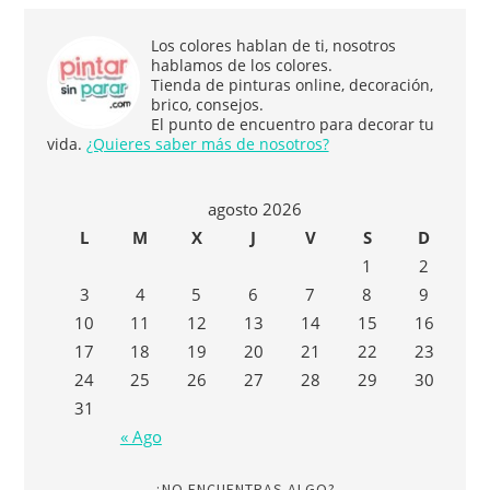
Los colores hablan de ti, nosotros
hablamos de los colores.
Tienda de pinturas online, decoración,
brico, consejos.
El punto de encuentro para decorar tu
vida.
¿Quieres saber más de nosotros?
agosto 2026
L
M
X
J
V
S
D
1
2
3
4
5
6
7
8
9
10
11
12
13
14
15
16
17
18
19
20
21
22
23
24
25
26
27
28
29
30
31
« Ago
¿NO ENCUENTRAS ALGO?