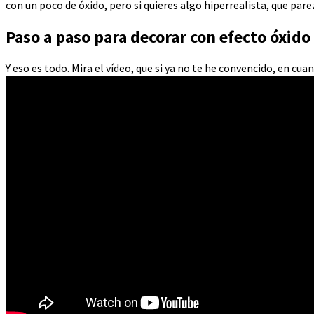
con un poco de óxido, pero si quieres algo hiperrealista, que par
Paso a paso para decorar con efecto óxido
Y eso es todo. Mira el vídeo, que si ya no te he convencido, en cu