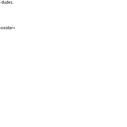
o dudes.
 «oxidar»