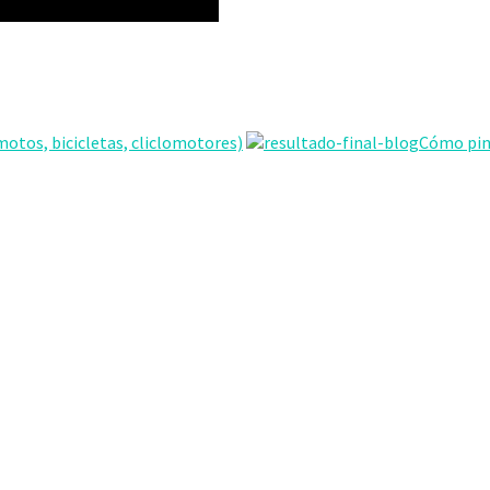
 motos, bicicletas, cliclomotores)
Cómo pin